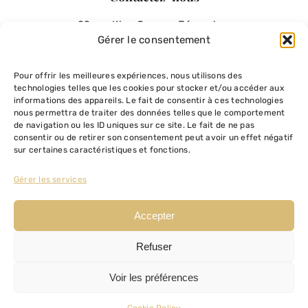
29 rue King George, Jérusalem
Gérer le consentement
Tél Israël:
+972 2 374 22 22
Tél France:
01 42 40 48 05
Pour offrir les meilleures expériences, nous utilisons des
technologies telles que les cookies pour stocker et/ou accéder aux
Email:
contact@allorav.com
informations des appareils. Le fait de consentir à ces technologies
nous permettra de traiter des données telles que le comportement
de navigation ou les ID uniques sur ce site. Le fait de ne pas
consentir ou de retirer son consentement peut avoir un effet négatif
sur certaines caractéristiques et fonctions.
Gérer les services
Suivez-nous
Accepter
Refuser
Voir les préférences
©2026 • Copyright AlloRav - Www.allorav.com
♥ JE FAIS UN DON